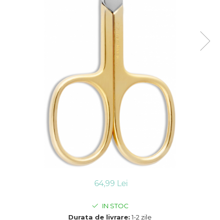
Cleste Manichiura Pedichiura
Chiureta Manichiura
Pamatuf Barbierit / Frizerie
Foarfeca Tuns Filat
Accesorii Cosmetice Calcai
Lame
64,99 Lei
IN STOC
Durata de livrare:
1-2 zile