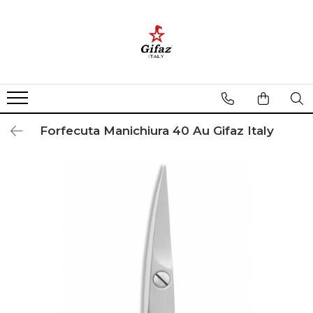
Categorii
Pachete promotionale Gifaz
Tipuri de Forfecute
Forfecuta Inox
Forfecuta Manichiura 40 Au Gifaz Italy
Forfecuta Cuticule
Forfecuta Unghii
Forfecuta Mustata
Forfecuta Nas
Foarfeca Uz Casnic
Trusa Manichiura Pedichiura
Pila Unghii
Penseta
Unghiera Manichiura Pedichiura
Cutitas Cuticule