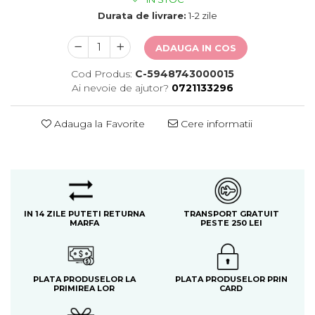
Durata de livrare:
1-2 zile
ADAUGA IN COS
Cod Produs:
C-5948743000015
Ai nevoie de ajutor?
0721133296
Adauga la Favorite
Cere informatii
IN 14 ZILE PUTETI RETURNA
TRANSPORT GRATUIT
MARFA
PESTE 250 LEI
PLATA PRODUSELOR LA
PLATA PRODUSELOR PRIN
PRIMIREA LOR
CARD