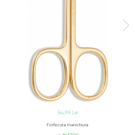
Cleste Manichiura Pedichiura
Chiureta Manichiura
Pamatuf Barbierit / Frizerie
Foarfeca Tuns Filat
Accesorii Cosmetice Calcai
Lame
64,99 Lei
Forfecuta manichiura
IN STOC