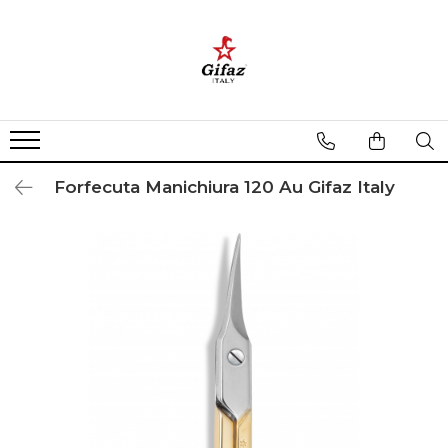
Categorii
Pachete promotionale Gifaz
Tipuri de Forfecute
Forfecuta Inox
Forfecuta Manichiura 120 Au Gifaz Italy
Forfecuta Cuticule
Forfecuta Unghii
Forfecuta Mustata
Forfecuta Nas
Foarfeca Uz Casnic
Trusa Manichiura Pedichiura
Pila Unghii
Penseta
Unghiera Manichiura Pedichiura
Cutitas Cuticule