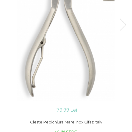
Cleste Manichiura Pedichiura
Chiureta Manichiura
Pamatuf Barbierit / Frizerie
Foarfeca Tuns Filat
Accesorii Cosmetice Calcai
Lame
79,99 Lei
Cleste Pedichiura Mare Inox Gifaz Italy
IN STOC