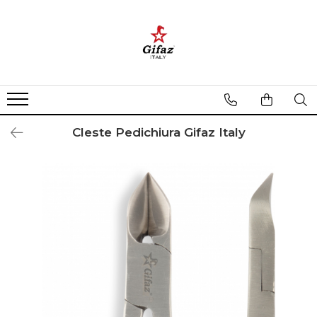
Categorii
Pachete promotionale Gifaz
Tipuri de Forfecute
Forfecuta Inox
Cleste Pedichiura Gifaz Italy
Forfecuta Cuticule
Forfecuta Unghii
Forfecuta Mustata
Forfecuta Nas
Foarfeca Uz Casnic
Trusa Manichiura Pedichiura
Pila Unghii
Penseta
Unghiera Manichiura Pedichiura
Cutitas Cuticule