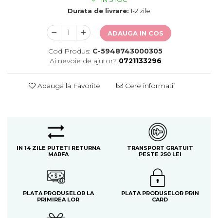
Durata de livrare:
1-2 zile
ADAUGA IN COS
Cod Produs:
C-5948743000305
Ai nevoie de ajutor?
0721133296
Adauga la Favorite
Cere informatii
IN 14 ZILE PUTETI RETURNA
TRANSPORT GRATUIT
MARFA
PESTE 250 LEI
PLATA PRODUSELOR LA
PLATA PRODUSELOR PRIN
PRIMIREA LOR
CARD