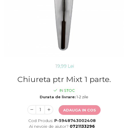
Cleste Manichiura Pedichiura
Chiureta Manichiura
Pamatuf Barbierit / Frizerie
Foarfeca Tuns Filat
Accesorii Cosmetice Calcai
Lame
19,99 Lei
Chiureta ptr Mixt 1 parte.
IN STOC
Durata de livrare:
1-2 zile
ADAUGA IN COS
Cod Produs:
P-5948743002408
Ai nevoie de ajutor?
0721133296