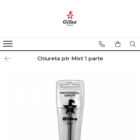
Categorii
Pachete promotionale Gifaz
Tipuri de Forfecute
Forfecuta Inox
Chiureta ptr Mixt 1 parte
Forfecuta Cuticule
Forfecuta Unghii
Forfecuta Mustata
Forfecuta Nas
Foarfeca Uz Casnic
Trusa Manichiura Pedichiura
Pila Unghii
Penseta
Unghiera Manichiura Pedichiura
Cutitas Cuticule